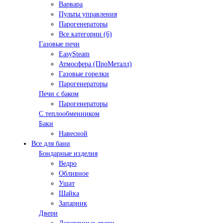
Варвара
Пульты управления
Парогенераторы
Все категории (6)
Газовые печи
EasySteam
Атмосфера (ПроМеталл)
Газовые горелки
Парогенераторы
Печи с баком
Парогенераторы
С теплообменником
Баки
Навесной
Все для бани
Бондарные изделия
Ведро
Обливное
Ушат
Шайка
Запарник
Двери