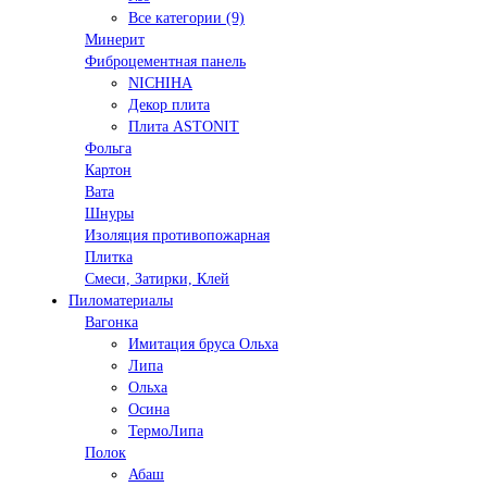
Все категории (9)
Минерит
Фиброцементная панель
NICHIHA
Декор плита
Плита ASTONIT
Фольга
Картон
Вата
Шнуры
Изоляция противопожарная
Плитка
Смеси, Затирки, Клей
Пиломатериалы
Вагонка
Имитация бруса Ольха
Липа
Ольха
Осина
ТермоЛипа
Полок
Абаш