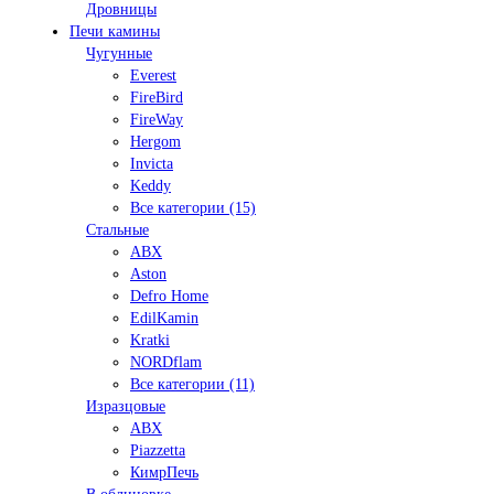
Дровницы
Печи камины
Чугунные
Everest
FireBird
FireWay
Hergom
Invicta
Keddy
Все категории (15)
Стальные
ABX
Aston
Defro Home
EdilKamin
Kratki
NORDflam
Все категории (11)
Изразцовые
ABX
Piazzetta
КимрПечь