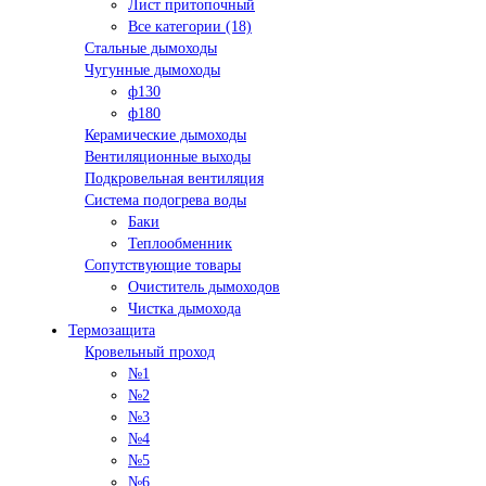
Лист притопочный
Все категории (18)
Стальные дымоходы
Чугунные дымоходы
ф130
ф180
Керамические дымоходы
Вентиляционные выходы
Подкровельная вентиляция
Система подогрева воды
Баки
Теплообменник
Сопутствующие товары
Очиститель дымоходов
Чистка дымохода
Термозащита
Кровельный проход
№1
№2
№3
№4
№5
№6