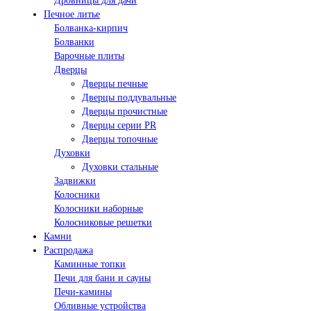
Дровницы для дачи
Печное литье
Болванка-кирпич
Болванки
Варочные плиты
Дверцы
Дверцы печные
Дверцы поддувальные
Дверцы прочистные
Дверцы серии PR
Дверцы топочные
Духовки
Духовки стальные
Задвижки
Колосники
Колосники наборные
Колосниковые решетки
Камни
Распродажа
Каминные топки
Печи для бани и сауны
Печи-камины
Обливные устройства