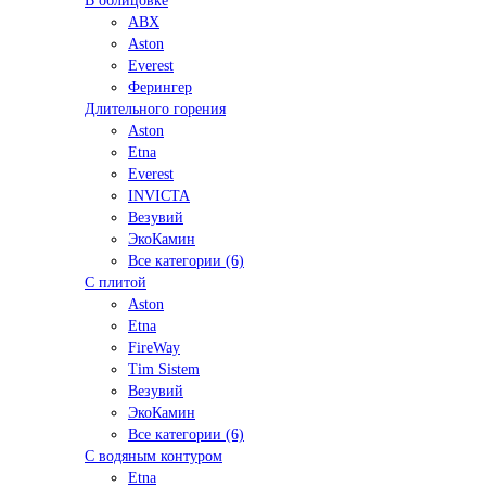
В облицовке
ABX
Aston
Everest
Ферингер
Длительного горения
Aston
Etna
Everest
INVICTA
Везувий
ЭкоКамин
Все категории (6)
С плитой
Aston
Etna
FireWay
Tim Sistem
Везувий
ЭкоКамин
Все категории (6)
С водяным контуром
Etna