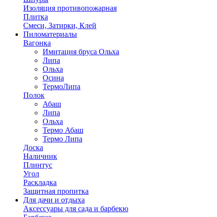
Изоляция противопожарная
Плитка
Смеси, Затирки, Клей
Пиломатериалы
Вагонка
Имитация бруса Ольха
Липа
Ольха
Осина
ТермоЛипа
Полок
Абаш
Липа
Ольха
Термо Абаш
Термо Липа
Доска
Наличник
Плинтус
Угол
Раскладка
Защитная пропитка
Для дачи и отдыха
Аксессуары для сада и барбекю