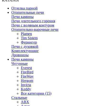
КАТАЛОГ
Отделка парной
Отопительные печи
Печи камины
Печи длительного горения
Печи с водяным контуром
Отопительно-варочные печи
Plamen
Tim Sistem
Ферингер
Печи с духовкой
Комплектующие
Дровницы
Печи камины
Чугунные
Everest
FireBird
FireWay
Hergom
Invicta
Keddy
Все категории (15)
Стальные
ABX