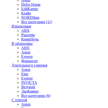
Aston
Defro Home
EdilKamin
Kratki
NORDflam
Все категории (11)
Изразцовые
ABX
Piazzetta
КимрПечь
В облицовке
ABX
Aston
Everest
Ферингер
Длительного горения
Aston
Etna
Everest
INVICTA
Везувий
ЭкоКамин
Все категории (6)
С плитой
Aston