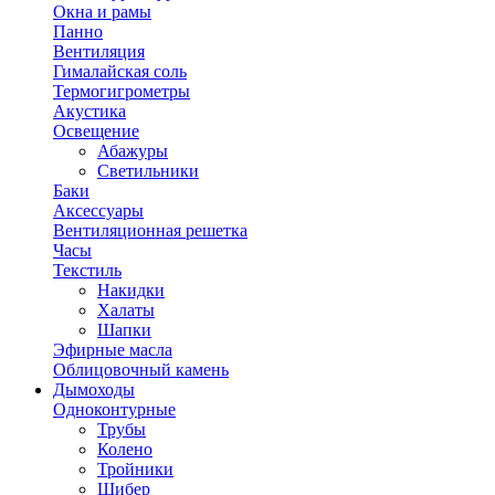
Окна и рамы
Панно
Вентиляция
Гималайская соль
Термогигрометры
Акустика
Освещение
Абажуры
Светильники
Баки
Аксессуары
Вентиляционная решетка
Часы
Текстиль
Накидки
Халаты
Шапки
Эфирные масла
Облицовочный камень
Дымоходы
Одноконтурные
Трубы
Колено
Тройники
Шибер