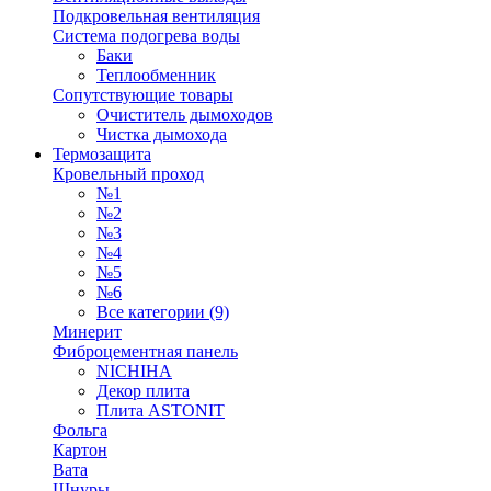
Подкровельная вентиляция
Система подогрева воды
Баки
Теплообменник
Сопутствующие товары
Очиститель дымоходов
Чистка дымохода
Термозащита
Кровельный проход
№1
№2
№3
№4
№5
№6
Все категории (9)
Минерит
Фиброцементная панель
NICHIHA
Декор плита
Плита ASTONIT
Фольга
Картон
Вата
Шнуры