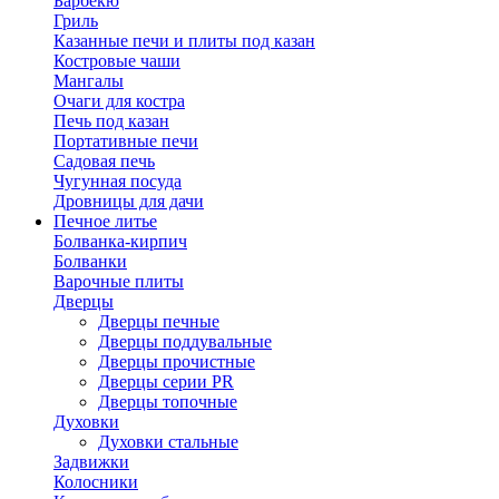
Барбекю
Гриль
Казанные печи и плиты под казан
Костровые чаши
Мангалы
Очаги для костра
Печь под казан
Портативные печи
Садовая печь
Чугунная посуда
Дровницы для дачи
Печное литье
Болванка-кирпич
Болванки
Варочные плиты
Дверцы
Дверцы печные
Дверцы поддувальные
Дверцы прочистные
Дверцы серии PR
Дверцы топочные
Духовки
Духовки стальные
Задвижки
Колосники