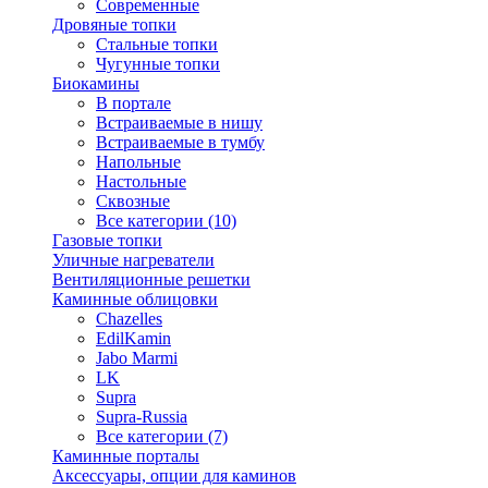
Современные
Дровяные топки
Стальные топки
Чугунные топки
Биокамины
В портале
Встраиваемые в нишу
Встраиваемые в тумбу
Напольные
Настольные
Сквозные
Все категории (10)
Газовые топки
Уличные нагреватели
Вентиляционные решетки
Каминные облицовки
Chazelles
EdilKamin
Jabo Marmi
LK
Supra
Supra-Russia
Все категории (7)
Каминные порталы
Аксессуары, опции для каминов