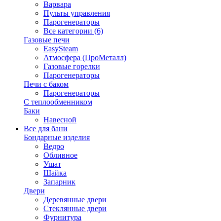
Варвара
Пульты управления
Парогенераторы
Все категории (6)
Газовые печи
EasySteam
Атмосфера (ПроМеталл)
Газовые горелки
Парогенераторы
Печи с баком
Парогенераторы
С теплообменником
Баки
Навесной
Все для бани
Бондарные изделия
Ведро
Обливное
Ушат
Шайка
Запарник
Двери
Деревянные двери
Стеклянные двери
Фурнитура