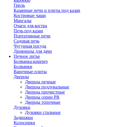
Барбекю
Гриль
Казанные печи и плиты под казан
Костровые чаши
Мангалы
Очаги для костра
Печь под казан
Портативные печи
Садовая печь
Чугунная посуда
Дровницы для дачи
Печное литье
Болванка-кирпич
Болванки
Варочные плиты
Дверцы
Дверцы печные
Дверцы поддувальные
Дверцы прочистные
Дверцы серии PR
Дверцы топочные
Духовки
Духовки стальные
Задвижки
Колосники