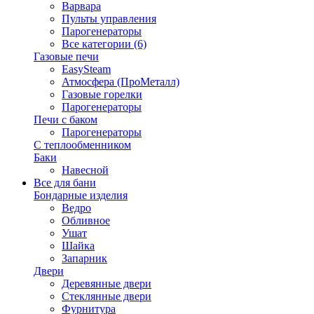
Варвара
Пульты управления
Парогенераторы
Все категории (6)
Газовые печи
EasySteam
Атмосфера (ПроМеталл)
Газовые горелки
Парогенераторы
Печи с баком
Парогенераторы
С теплообменником
Баки
Навесной
Все для бани
Бондарные изделия
Ведро
Обливное
Ушат
Шайка
Запарник
Двери
Деревянные двери
Стеклянные двери
Фурнитура