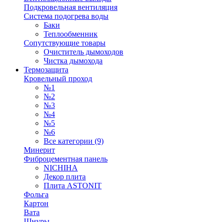
Подкровельная вентиляция
Система подогрева воды
Баки
Теплообменник
Сопутствующие товары
Очиститель дымоходов
Чистка дымохода
Термозащита
Кровельный проход
№1
№2
№3
№4
№5
№6
Все категории (9)
Минерит
Фиброцементная панель
NICHIHA
Декор плита
Плита ASTONIT
Фольга
Картон
Вата
Шнуры