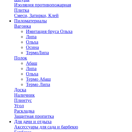
Изоляция противопожарная
Плитка
Смеси, Затирки, Клей
Пиломатериалы
Вагонка
Имитация бруса Ольха
Липа
Ольха
Осина
ТермоЛипа
Полок
Абаш
Липа
Ольха
Термо Абаш
Термо Липа
Доска
Наличник
Плинтус
Угол
Раскладка
Защитная пропитка
Для дачи и отдыха
Аксессуары для сада и барбекю