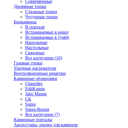
Современные
Дровяные топки
Стальные топки
Чугунные топки
Биокамины
В портале
Встраиваемые в нишу
Встраиваемые в тумбу
Напольные
Настольные
Сквозные
Все категории (10)
Газовые топки
Уличные нагреватели
Вентиляционные решетки
Каминные облицовки
Chazelles
EdilKamin
Jabo Marmi
LK
Supra
Supra-Russia
Все категории (7)
Каминные порталы
Аксессуары, опции для каминов