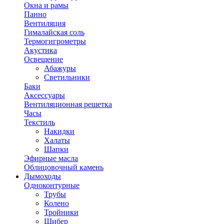
Окна и рамы
Панно
Вентиляция
Гималайская соль
Термогигрометры
Акустика
Освещение
Абажуры
Светильники
Баки
Аксессуары
Вентиляционная решетка
Часы
Текстиль
Накидки
Халаты
Шапки
Эфирные масла
Облицовочный камень
Дымоходы
Одноконтурные
Трубы
Колено
Тройники
Шибер