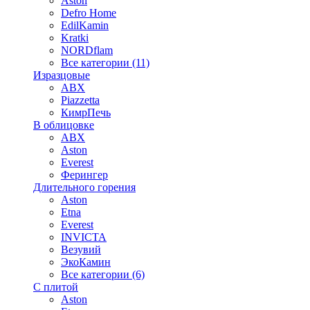
Aston
Defro Home
EdilKamin
Kratki
NORDflam
Все категории (11)
Изразцовые
ABX
Piazzetta
КимрПечь
В облицовке
ABX
Aston
Everest
Ферингер
Длительного горения
Aston
Etna
Everest
INVICTA
Везувий
ЭкоКамин
Все категории (6)
С плитой
Aston