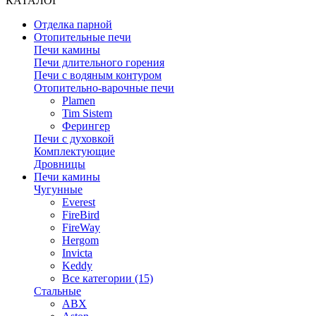
КАТАЛОГ
Отделка парной
Отопительные печи
Печи камины
Печи длительного горения
Печи с водяным контуром
Отопительно-варочные печи
Plamen
Tim Sistem
Ферингер
Печи с духовкой
Комплектующие
Дровницы
Печи камины
Чугунные
Everest
FireBird
FireWay
Hergom
Invicta
Keddy
Все категории (15)
Стальные
ABX