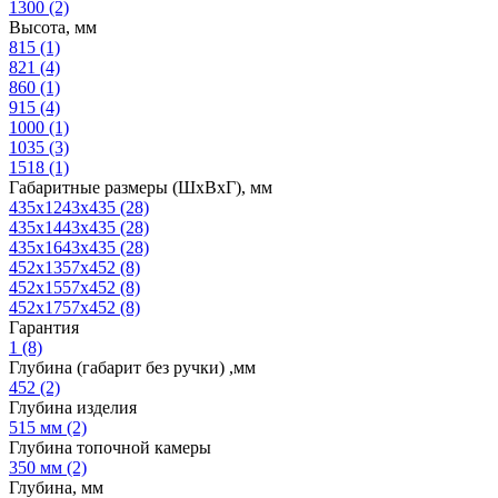
1300
(2)
Высота, мм
815
(1)
821
(4)
860
(1)
915
(4)
1000
(1)
1035
(3)
1518
(1)
Габаритные размеры (ШхВхГ), мм
435х1243х435
(28)
435х1443х435
(28)
435х1643х435
(28)
452х1357х452
(8)
452х1557х452
(8)
452х1757х452
(8)
Гарантия
1
(8)
Глубина (габарит без ручки) ,мм
452
(2)
Глубина изделия
515 мм
(2)
Глубина топочной камеры
350 мм
(2)
Глубина, мм