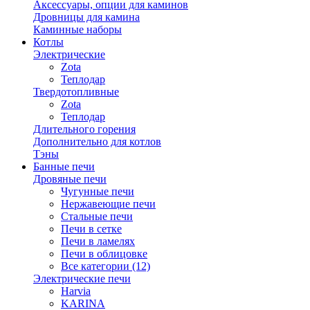
Аксессуары, опции для каминов
Дровницы для камина
Каминные наборы
Котлы
Электрические
Zota
Теплодар
Твердотопливные
Zota
Теплодар
Длительного горения
Дополнительно для котлов
Тэны
Банные печи
Дровяные печи
Чугунные печи
Нержавеющие печи
Стальные печи
Печи в сетке
Печи в ламелях
Печи в облицовке
Все категории (12)
Электрические печи
Harvia
KARINA