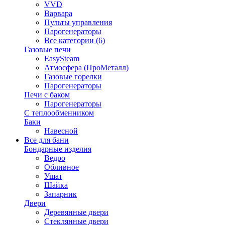
VVD
Варвара
Пульты управления
Парогенераторы
Все категории (6)
Газовые печи
EasySteam
Атмосфера (ПроМеталл)
Газовые горелки
Парогенераторы
Печи с баком
Парогенераторы
С теплообменником
Баки
Навесной
Все для бани
Бондарные изделия
Ведро
Обливное
Ушат
Шайка
Запарник
Двери
Деревянные двери
Стеклянные двери