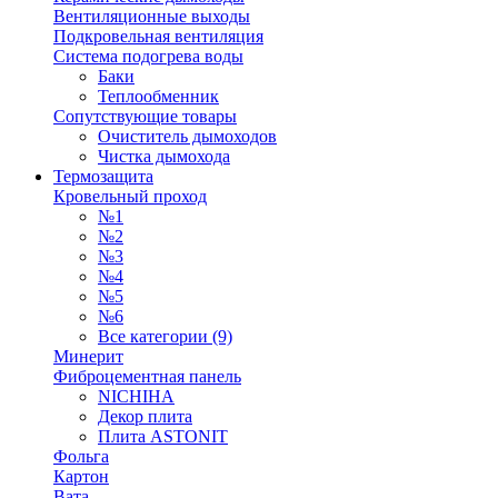
Вентиляционные выходы
Подкровельная вентиляция
Система подогрева воды
Баки
Теплообменник
Сопутствующие товары
Очиститель дымоходов
Чистка дымохода
Термозащита
Кровельный проход
№1
№2
№3
№4
№5
№6
Все категории (9)
Минерит
Фиброцементная панель
NICHIHA
Декор плита
Плита ASTONIT
Фольга
Картон
Вата