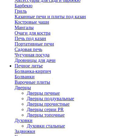
Аксессуары для сада и барбекю
Барбекю
Гриль
Казанные печи и плиты под казан
Костровые чаши
Мангалы
Очаги для костра
Печь под казан
Портативные печи
Садовая печь
Чугунная посуда
Дровницы для дачи
Печное литье
Болванка-кирпич
Болванки
Варочные плиты
Дверцы
Дверцы печные
Дверцы поддувальные
Дверцы прочистные
Дверцы серии PR
Дверцы топочные
Духовки
Духовки стальные
Задвижки