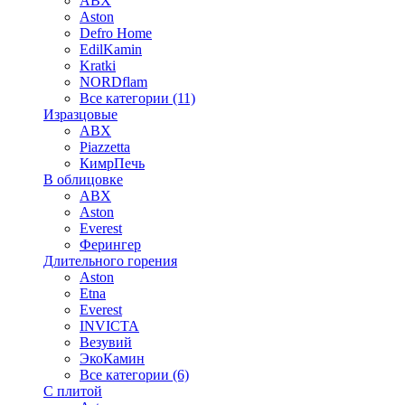
ABX
Aston
Defro Home
EdilKamin
Kratki
NORDflam
Все категории (11)
Изразцовые
ABX
Piazzetta
КимрПечь
В облицовке
ABX
Aston
Everest
Ферингер
Длительного горения
Aston
Etna
Everest
INVICTA
Везувий
ЭкоКамин
Все категории (6)
С плитой