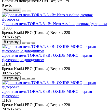
Варочная поверхность:
Нет
Вес, кг:
179
0 руб.
Уточняйте
Дровяная печь TORA/L 8 кВт Nero Assoluto, черная футеровка
11000
Бренд:
Kratki PRO (Польша)
Вес, кг:
228
297635 руб.
В корзину
Дровяная печь TORA/L 8 кВт OXIDE MORO, черная
футеровка, с доводчиком
11110
Бренд:
Kratki PRO (Польша)
Вес, кг:
228
302765 руб.
В корзину
Дровяная печь TORA/L 8 кВт OXIDE MORO, черная
футеровка
11109
Бренд:
Kratki PRO (Польша)
Вес, кг:
228
297635 руб.