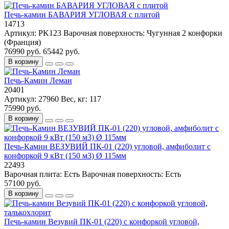
Печь-камин БАВАРИЯ УГЛОВАЯ с плитой
14713
Артикул:
PK123
Варочная поверхность:
Чугунная 2 конфорки
(Франция)
76990 руб.
65442 руб.
В корзину
Печь-Камин Леман
20401
Артикул:
27960
Вес, кг:
117
75990 руб.
В корзину
Печь-Камин ВЕЗУВИЙ ПК-01 (220) угловой, амфиболит с
конфоркой 9 кВт (150 м3) Ø 115мм
22493
Варочная плита:
Есть
Варочная поверхность:
Есть
57100 руб.
В корзину
Печь-камин Везувий ПК-01 (220) с конфоркой угловой,