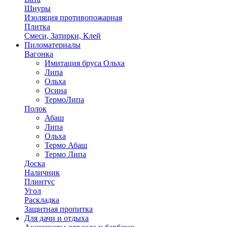
Шнуры
Изоляция противопожарная
Плитка
Смеси, Затирки, Клей
Пиломатериалы
Вагонка
Имитация бруса Ольха
Липа
Ольха
Осина
ТермоЛипа
Полок
Абаш
Липа
Ольха
Термо Абаш
Термо Липа
Доска
Наличник
Плинтус
Угол
Раскладка
Защитная пропитка
Для дачи и отдыха