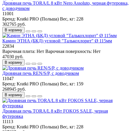
Дровяная печь TORA/L 8 кВт Nero Assoluto, черная футеровка,
с доводчиком
11001
Бренд:
Kratki PRO (Польша)
Вес, кг:
228
302765 руб.
В корзину
Камин ЭТНА (БКД) угловой "Талькохлорит" Ø 115мм
22834
Варочная плита:
Нет
Варочная поверхность:
Нет
47030 руб.
В корзину
Дровяная печь REN/S/P, с доводчиком
11047
Бренд:
Kratki PRO (Польша)
Вес, кг:
159
268945 руб.
В корзину
Дровяная печь TORA/L 8 кВт FOKOS SALE, черная
футеровка
11113
Бренд:
Kratki PRO (Польша)
Вес, кг:
228