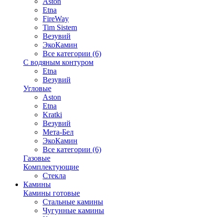
Aston
Etna
FireWay
Tim Sistem
Везувий
ЭкоКамин
Все категории (6)
С водяным контуром
Etna
Везувий
Угловые
Aston
Etna
Kratki
Везувий
Мета-Бел
ЭкоКамин
Все категории (6)
Газовые
Комплектующие
Стекла
Камины
Камины готовые
Стальные камины
Чугунные камины