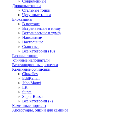
Современные
Дровяные топки
Стальные топки
Чугунные топки
Биокамины
В портале
Встраиваемые в нишу
Встраиваемые в тумбу
Напольные
Настольные
Сквозные
Все категории (10)
Газовые топки
Уличные нагреватели
Вентиляционные решетки
Каминные облицовки
Chazelles
EdilKamin
Jabo Marmi
LK
Supra
Supra-Russia
Все категории (7)
Каминные порталы
Аксессуары, опции для каминов