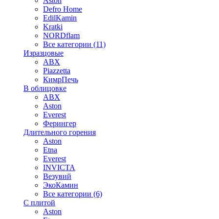
Aston
Defro Home
EdilKamin
Kratki
NORDflam
Все категории (11)
Изразцовые
ABX
Piazzetta
КимрПечь
В облицовке
ABX
Aston
Everest
Ферингер
Длительного горения
Aston
Etna
Everest
INVICTA
Везувий
ЭкоКамин
Все категории (6)
С плитой
Aston