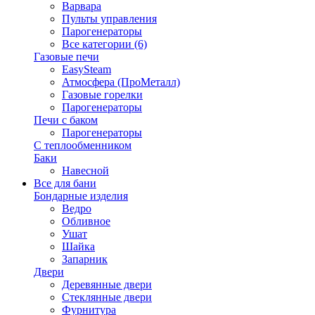
Варвара
Пульты управления
Парогенераторы
Все категории (6)
Газовые печи
EasySteam
Атмосфера (ПроМеталл)
Газовые горелки
Парогенераторы
Печи с баком
Парогенераторы
С теплообменником
Баки
Навесной
Все для бани
Бондарные изделия
Ведро
Обливное
Ушат
Шайка
Запарник
Двери
Деревянные двери
Стеклянные двери
Фурнитура