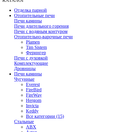
КАТАЛОГ
Отделка парной
Отопительные печи
Печи камины
Печи длительного горения
Печи с водяным контуром
Отопительно-варочные печи
Plamen
Tim Sistem
Ферингер
Печи с духовкой
Комплектующие
Дровницы
Печи камины
Чугунные
Everest
FireBird
FireWay
Hergom
Invicta
Keddy
Все категории (15)
Стальные
ABX