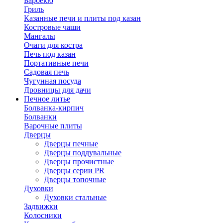
Барбекю
Гриль
Казанные печи и плиты под казан
Костровые чаши
Мангалы
Очаги для костра
Печь под казан
Портативные печи
Садовая печь
Чугунная посуда
Дровницы для дачи
Печное литье
Болванка-кирпич
Болванки
Варочные плиты
Дверцы
Дверцы печные
Дверцы поддувальные
Дверцы прочистные
Дверцы серии PR
Дверцы топочные
Духовки
Духовки стальные
Задвижки
Колосники