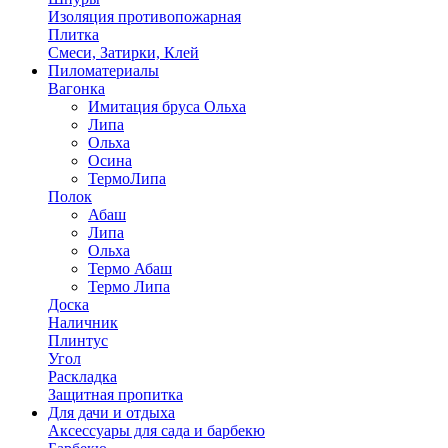
Изоляция противопожарная
Плитка
Смеси, Затирки, Клей
Пиломатериалы
Вагонка
Имитация бруса Ольха
Липа
Ольха
Осина
ТермоЛипа
Полок
Абаш
Липа
Ольха
Термо Абаш
Термо Липа
Доска
Наличник
Плинтус
Угол
Раскладка
Защитная пропитка
Для дачи и отдыха
Аксессуары для сада и барбекю