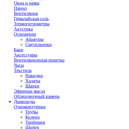
Окна и рамы
Панно
Вентиляция
Гималайская соль
Термогигрометры
Акустика
Освещение
Абажуры
Светильники
Баки
Аксессуары
Вентиляционная решетка
Часы
Текстиль
Накидки
Халаты
Шапки
Эфирные масла
Облицовочный камень
Дымоходы
Одноконтурные
Трубы
Колено
Тройники
Шибер