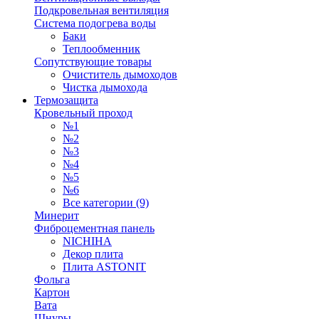
Подкровельная вентиляция
Система подогрева воды
Баки
Теплообменник
Сопутствующие товары
Очиститель дымоходов
Чистка дымохода
Термозащита
Кровельный проход
№1
№2
№3
№4
№5
№6
Все категории (9)
Минерит
Фиброцементная панель
NICHIHA
Декор плита
Плита ASTONIT
Фольга
Картон
Вата
Шнуры