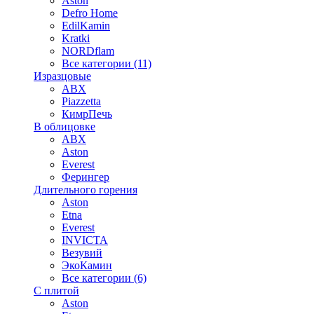
Aston
Defro Home
EdilKamin
Kratki
NORDflam
Все категории (11)
Изразцовые
ABX
Piazzetta
КимрПечь
В облицовке
ABX
Aston
Everest
Ферингер
Длительного горения
Aston
Etna
Everest
INVICTA
Везувий
ЭкоКамин
Все категории (6)
С плитой
Aston