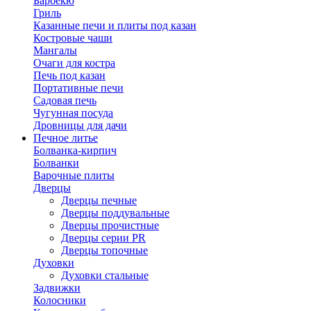
Барбекю
Гриль
Казанные печи и плиты под казан
Костровые чаши
Мангалы
Очаги для костра
Печь под казан
Портативные печи
Садовая печь
Чугунная посуда
Дровницы для дачи
Печное литье
Болванка-кирпич
Болванки
Варочные плиты
Дверцы
Дверцы печные
Дверцы поддувальные
Дверцы прочистные
Дверцы серии PR
Дверцы топочные
Духовки
Духовки стальные
Задвижки
Колосники