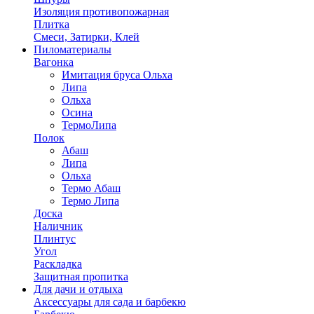
Изоляция противопожарная
Плитка
Смеси, Затирки, Клей
Пиломатериалы
Вагонка
Имитация бруса Ольха
Липа
Ольха
Осина
ТермоЛипа
Полок
Абаш
Липа
Ольха
Термо Абаш
Термо Липа
Доска
Наличник
Плинтус
Угол
Раскладка
Защитная пропитка
Для дачи и отдыха
Аксессуары для сада и барбекю