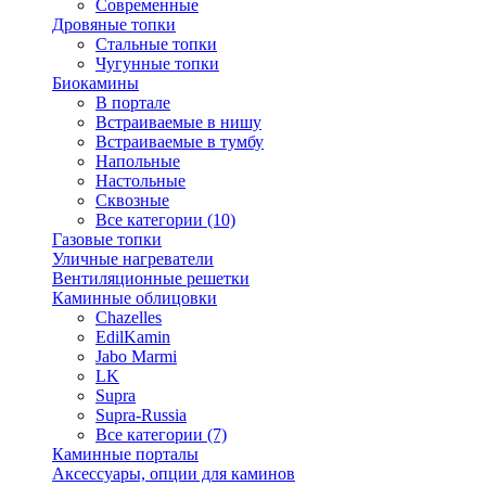
Современные
Дровяные топки
Стальные топки
Чугунные топки
Биокамины
В портале
Встраиваемые в нишу
Встраиваемые в тумбу
Напольные
Настольные
Сквозные
Все категории (10)
Газовые топки
Уличные нагреватели
Вентиляционные решетки
Каминные облицовки
Chazelles
EdilKamin
Jabo Marmi
LK
Supra
Supra-Russia
Все категории (7)
Каминные порталы
Аксессуары, опции для каминов