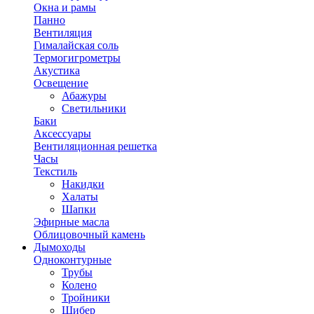
Окна и рамы
Панно
Вентиляция
Гималайская соль
Термогигрометры
Акустика
Освещение
Абажуры
Светильники
Баки
Аксессуары
Вентиляционная решетка
Часы
Текстиль
Накидки
Халаты
Шапки
Эфирные масла
Облицовочный камень
Дымоходы
Одноконтурные
Трубы
Колено
Тройники
Шибер