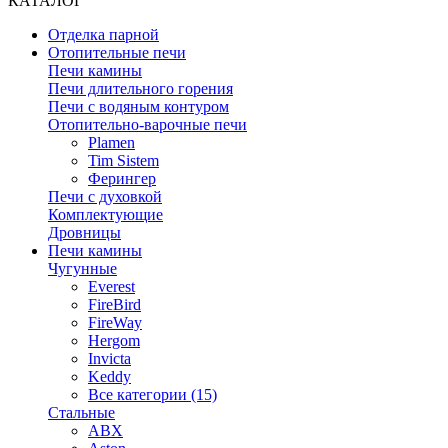
КАТАЛОГ
Отделка парной
Отопительные печи
Печи камины
Печи длительного горения
Печи с водяным контуром
Отопительно-варочные печи
Plamen
Tim Sistem
Ферингер
Печи с духовкой
Комплектующие
Дровницы
Печи камины
Чугунные
Everest
FireBird
FireWay
Hergom
Invicta
Keddy
Все категории (15)
Стальные
ABX