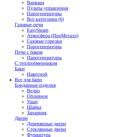
Варвара
Пульты управления
Парогенераторы
Все категории (6)
Газовые печи
EasySteam
Атмосфера (ПроМеталл)
Газовые горелки
Парогенераторы
Печи с баком
Парогенераторы
С теплообменником
Баки
Навесной
Все для бани
Бондарные изделия
Ведро
Обливное
Ушат
Шайка
Запарник
Двери
Деревянные двери
Стеклянные двери
Фурнитура