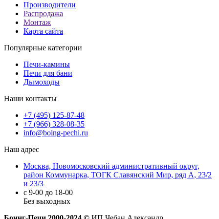
Производители
Распродажа
Монтаж
Карта сайта
Популярные категории
Печи-камины
Печи для бани
Дымоходы
Наши контакты
+7 (495) 125-87-48
+7 (966) 328-08-35
info@boing-pechi.ru
Наш адрес
Москва, Новомосковский административный округ,
район Коммунарка, ТОГК Славянский Мир, ряд А, 23/2
и 23/3
с 9-00 до 18-00
Без выходных
Боинг-Печи 2000-2024 ©
ИП Чебан Александр