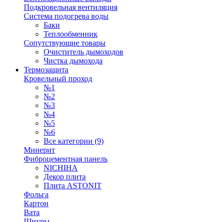
Подкровельная вентиляция
Система подогрева воды
Баки
Теплообменник
Сопутствующие товары
Очиститель дымоходов
Чистка дымохода
Термозащита
Кровельный проход
№1
№2
№3
№4
№5
№6
Все категории (9)
Минерит
Фиброцементная панель
NICHIHA
Декор плита
Плита ASTONIT
Фольга
Картон
Вата
Шнуры