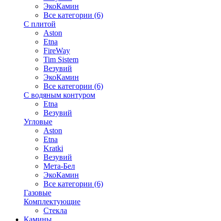
ЭкоКамин
Все категории (6)
С плитой
Aston
Etna
FireWay
Tim Sistem
Везувий
ЭкоКамин
Все категории (6)
С водяным контуром
Etna
Везувий
Угловые
Aston
Etna
Kratki
Везувий
Мета-Бел
ЭкоКамин
Все категории (6)
Газовые
Комплектующие
Стекла
Камины