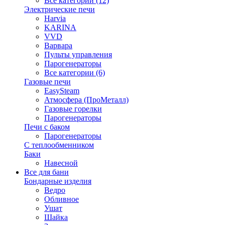
Все категории (12)
Электрические печи
Harvia
KARINA
VVD
Варвара
Пульты управления
Парогенераторы
Все категории (6)
Газовые печи
EasySteam
Атмосфера (ПроМеталл)
Газовые горелки
Парогенераторы
Печи с баком
Парогенераторы
С теплообменником
Баки
Навесной
Все для бани
Бондарные изделия
Ведро
Обливное
Ушат
Шайка