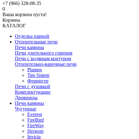
+7 (966) 328-08-35
0
Ваша корзина пуста!
Корзина
КАТАЛОГ
Отделка парной
Отопительные печи
Печи камины
Печи длительного горения
Печи с водяным контуром
Отопительно-варочные печи
Plamen
Tim Sistem
Ферингер
Печи с духовкой
Комплектующие
Дровницы
Печи камины
Чугунные
Everest
FireBird
FireWay
Hergom
Invicta