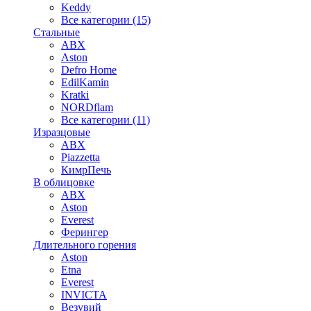
Keddy
Все категории (15)
Стальные
ABX
Aston
Defro Home
EdilKamin
Kratki
NORDflam
Все категории (11)
Изразцовые
ABX
Piazzetta
КимрПечь
В облицовке
ABX
Aston
Everest
Ферингер
Длительного горения
Aston
Etna
Everest
INVICTA
Везувий