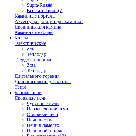
Supra-Russia
Все категории (7)
Каминные порталы
Аксессуары, опции для каминов
Дровницы для камина
Каминные наборы
Котлы
Электрические
Zota
Теплодар
Твердотопливные
Zota
Теплодар
Длительного горения
Дополнительно для котлов
Тэны
Банные печи
Дровяные печи
Чугунные печи
Нержавеющие печи
Стальные печи
Печи в сетке
Печи в ламелях
Печи в облицовке