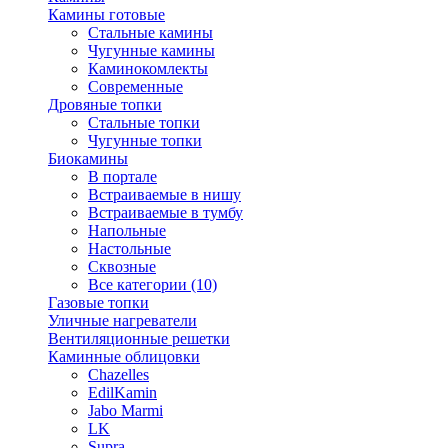
Камины готовые
Стальные камины
Чугунные камины
Каминокомлекты
Современные
Дровяные топки
Стальные топки
Чугунные топки
Биокамины
В портале
Встраиваемые в нишу
Встраиваемые в тумбу
Напольные
Настольные
Сквозные
Все категории (10)
Газовые топки
Уличные нагреватели
Вентиляционные решетки
Каминные облицовки
Chazelles
EdilKamin
Jabo Marmi
LK
Supra