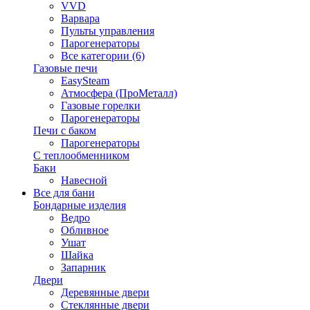
VVD
Варвара
Пульты управления
Парогенераторы
Все категории (6)
Газовые печи
EasySteam
Атмосфера (ПроМеталл)
Газовые горелки
Парогенераторы
Печи с баком
Парогенераторы
С теплообменником
Баки
Навесной
Все для бани
Бондарные изделия
Ведро
Обливное
Ушат
Шайка
Запарник
Двери
Деревянные двери
Стеклянные двери