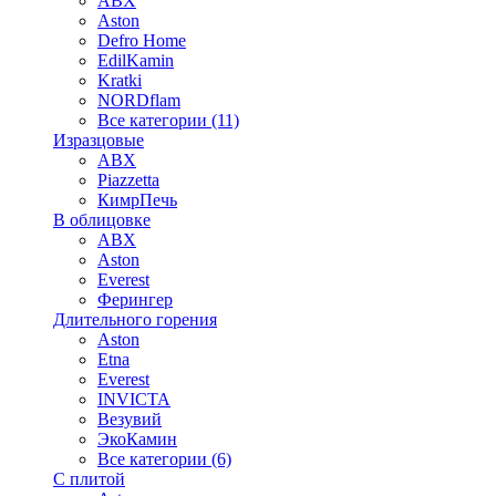
ABX
Aston
Defro Home
EdilKamin
Kratki
NORDflam
Все категории (11)
Изразцовые
ABX
Piazzetta
КимрПечь
В облицовке
ABX
Aston
Everest
Ферингер
Длительного горения
Aston
Etna
Everest
INVICTA
Везувий
ЭкоКамин
Все категории (6)
С плитой