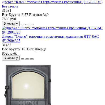
Дверка "Ками" топочная герметичная крашенная ДТГ-3БС (Р)
Без стекла
31631
Вес Брутто:
8.57
Высота:
340
7680 руб.
В корзину
Дверка "Онего" топочная герметичная крашенная ДТГ-8АС
(Р) 290х325
31452
Вес Брутто:
10
Тип:
Дверца
8620 руб.
В корзину