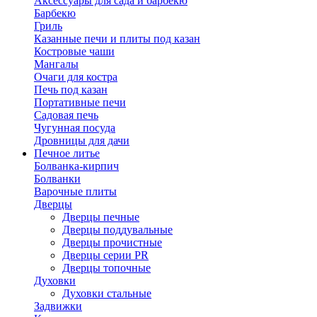
Аксессуары для сада и барбекю
Барбекю
Гриль
Казанные печи и плиты под казан
Костровые чаши
Мангалы
Очаги для костра
Печь под казан
Портативные печи
Садовая печь
Чугунная посуда
Дровницы для дачи
Печное литье
Болванка-кирпич
Болванки
Варочные плиты
Дверцы
Дверцы печные
Дверцы поддувальные
Дверцы прочистные
Дверцы серии PR
Дверцы топочные
Духовки
Духовки стальные
Задвижки