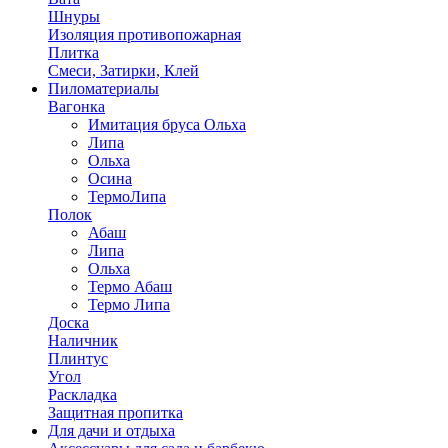
Шнуры
Изоляция противопожарная
Плитка
Смеси, Затирки, Клей
Пиломатериалы
Вагонка
Имитация бруса Ольха
Липа
Ольха
Осина
ТермоЛипа
Полок
Абаш
Липа
Ольха
Термо Абаш
Термо Липа
Доска
Наличник
Плинтус
Угол
Раскладка
Защитная пропитка
Для дачи и отдыха