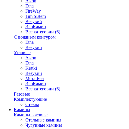
Aston
Etna
FireWay
Tim Sistem
Везувий
ЭкоКамин
Все категории (6)
С водяным контуром
Etna
Везувий
Угловые
Aston
Etna
Kratki
Везувий
Мета-Бел
ЭкоКамин
Все категории (6)
Газовые
Комплектующие
Стекла
Камины
Камины готовые
Стальные камины
Чугунные камины