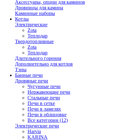
Аксессуары, опции для каминов
Дровницы для камина
Каминные наборы
Котлы
Электрические
Zota
Теплодар
Твердотопливные
Zota
Теплодар
Длительного горения
Дополнительно для котлов
Тэны
Банные печи
Дровяные печи
Чугунные печи
Нержавеющие печи
Стальные печи
Печи в сетке
Печи в ламелях
Печи в облицовке
Все категории (12)
Электрические печи
Harvia
KARINA