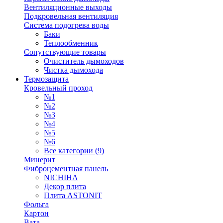
Вентиляционные выходы
Подкровельная вентиляция
Система подогрева воды
Баки
Теплообменник
Сопутствующие товары
Очиститель дымоходов
Чистка дымохода
Термозащита
Кровельный проход
№1
№2
№3
№4
№5
№6
Все категории (9)
Минерит
Фиброцементная панель
NICHIHA
Декор плита
Плита ASTONIT
Фольга
Картон
Вата