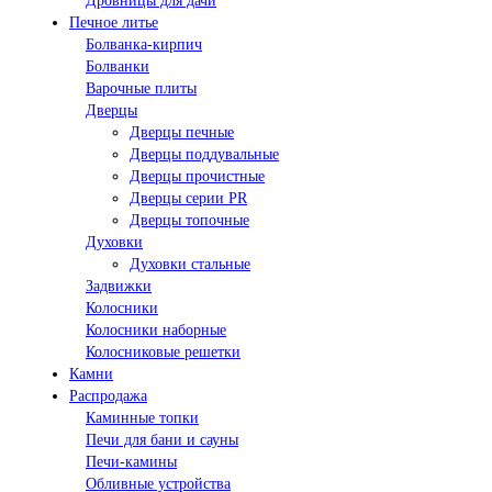
Дровницы для дачи
Печное литье
Болванка-кирпич
Болванки
Варочные плиты
Дверцы
Дверцы печные
Дверцы поддувальные
Дверцы прочистные
Дверцы серии PR
Дверцы топочные
Духовки
Духовки стальные
Задвижки
Колосники
Колосники наборные
Колосниковые решетки
Камни
Распродажа
Каминные топки
Печи для бани и сауны
Печи-камины
Обливные устройства