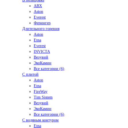
В облицовке
ABX
Aston
Everest
Ферингер
Длительного горения
Aston
Etna
Everest
INVICTA
Везувий
ЭкоКамин
Все категории (6)
С плитой
Aston
Etna
FireWay
Tim Sistem
Везувий
ЭкоКамин
Все категории (6)
С водяным контуром
Etna