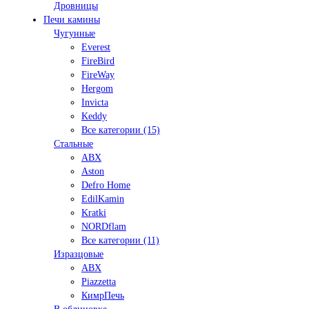
Дровницы
Печи камины
Чугунные
Everest
FireBird
FireWay
Hergom
Invicta
Keddy
Все категории (15)
Стальные
ABX
Aston
Defro Home
EdilKamin
Kratki
NORDflam
Все категории (11)
Изразцовые
ABX
Piazzetta
КимрПечь