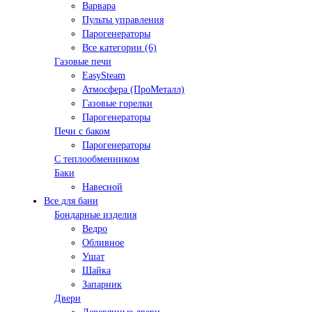
Варвара
Пульты управления
Парогенераторы
Все категории (6)
Газовые печи
EasySteam
Атмосфера (ПроМеталл)
Газовые горелки
Парогенераторы
Печи с баком
Парогенераторы
С теплообменником
Баки
Навесной
Все для бани
Бондарные изделия
Ведро
Обливное
Ушат
Шайка
Запарник
Двери