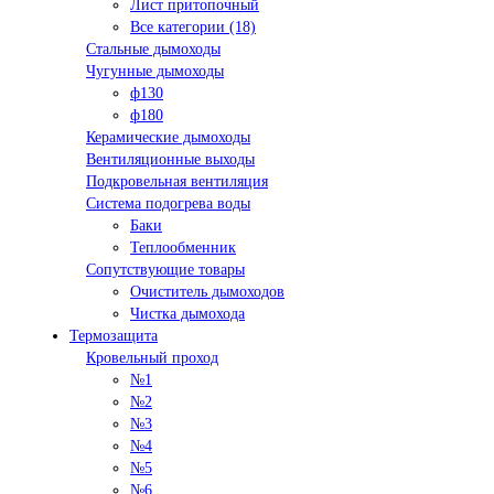
Лист притопочный
Все категории (18)
Стальные дымоходы
Чугунные дымоходы
ф130
ф180
Керамические дымоходы
Вентиляционные выходы
Подкровельная вентиляция
Система подогрева воды
Баки
Теплообменник
Сопутствующие товары
Очиститель дымоходов
Чистка дымохода
Термозащита
Кровельный проход
№1
№2
№3
№4
№5
№6