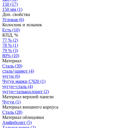
150
(17)
150 мм
(1)
Доп. свойства
Угловая
(6)
Колосник и зольник
Есть
(10)
КПД, %
77 %
(2)
78 %
(1)
79 %
(3)
80%
(10)
Материал
Сталь
(39)
сталь+шамот
(4)
чугун
(6)
Чугун марки СЧ20
(1)
чугун+сталь
(4)
чугун+талькохлорит
(2)
Материал верхней панели
Чугун
(1)
Материал внешнего корпуса
Сталь
(28)
Материал облицовки
Амфиболит
(5)
Талькохлорит
(2)