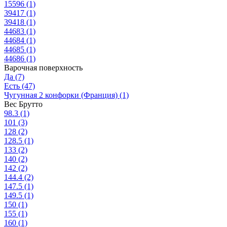
15596
(1)
39417
(1)
39418
(1)
44683
(1)
44684
(1)
44685
(1)
44686
(1)
Варочная поверхность
Да
(7)
Есть
(47)
Чугунная 2 конфорки (Франция)
(1)
Вес Брутто
98.3
(1)
101
(3)
128
(2)
128.5
(1)
133
(2)
140
(2)
142
(2)
144.4
(2)
147.5
(1)
149.5
(1)
150
(1)
155
(1)
160
(1)