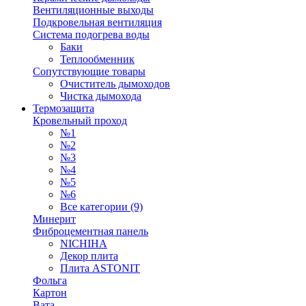
Вентиляционные выходы
Подкровельная вентиляция
Система подогрева воды
Баки
Теплообменник
Сопутствующие товары
Очиститель дымоходов
Чистка дымохода
Термозащита
Кровельный проход
№1
№2
№3
№4
№5
№6
Все категории (9)
Минерит
Фиброцементная панель
NICHIHA
Декор плита
Плита ASTONIT
Фольга
Картон
Вата