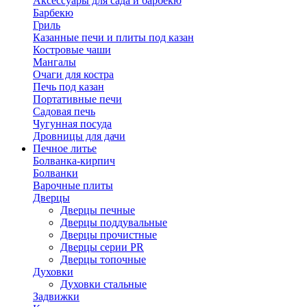
Аксессуары для сада и барбекю
Барбекю
Гриль
Казанные печи и плиты под казан
Костровые чаши
Мангалы
Очаги для костра
Печь под казан
Портативные печи
Садовая печь
Чугунная посуда
Дровницы для дачи
Печное литье
Болванка-кирпич
Болванки
Варочные плиты
Дверцы
Дверцы печные
Дверцы поддувальные
Дверцы прочистные
Дверцы серии PR
Дверцы топочные
Духовки
Духовки стальные
Задвижки