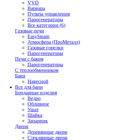
VVD
Варвара
Пульты управления
Парогенераторы
Все категории (6)
Газовые печи
EasySteam
Атмосфера (ПроМеталл)
Газовые горелки
Парогенераторы
Печи с баком
Парогенераторы
С теплообменником
Баки
Навесной
Все для бани
Бондарные изделия
Ведро
Обливное
Ушат
Шайка
Запарник
Двери
Деревянные двери
Стеклянные двери