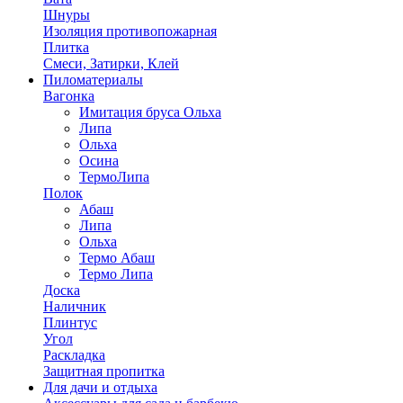
Шнуры
Изоляция противопожарная
Плитка
Смеси, Затирки, Клей
Пиломатериалы
Вагонка
Имитация бруса Ольха
Липа
Ольха
Осина
ТермоЛипа
Полок
Абаш
Липа
Ольха
Термо Абаш
Термо Липа
Доска
Наличник
Плинтус
Угол
Раскладка
Защитная пропитка
Для дачи и отдыха