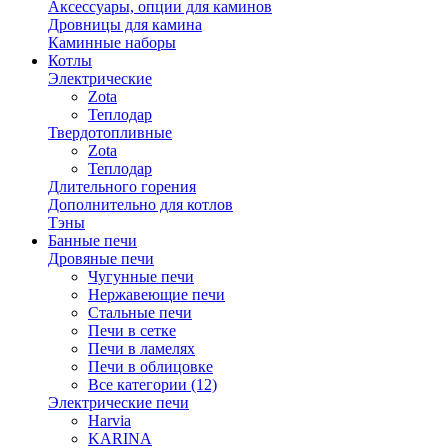
Аксессуары, опции для каминов
Дровницы для камина
Каминные наборы
Котлы
Электрические
Zota
Теплодар
Твердотопливные
Zota
Теплодар
Длительного горения
Дополнительно для котлов
Тэны
Банные печи
Дровяные печи
Чугунные печи
Нержавеющие печи
Стальные печи
Печи в сетке
Печи в ламелях
Печи в облицовке
Все категории (12)
Электрические печи
Harvia
KARINA