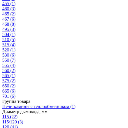
455
(1)
460
(3)
465
(2)
467
(6)
468
(8)
495
(3)
504
(1)
510
(5)
515
(4)
520
(1)
530
(6)
550
(7)
555
(4)
560
(2)
565
(1)
575
(2)
650
(2)
665
(6)
701
(6)
Группа товара
Печи-камины с теплообменником
(1)
Диаметр дымохода, мм
115
(22)
115/120
(3)
120
(41)