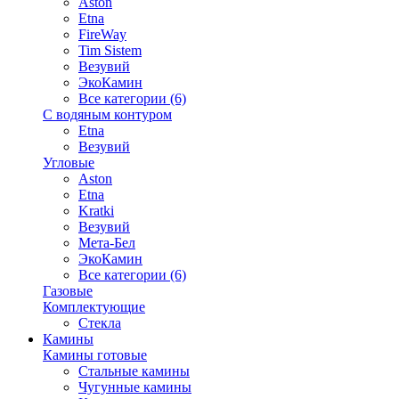
Aston
Etna
FireWay
Tim Sistem
Везувий
ЭкоКамин
Все категории (6)
С водяным контуром
Etna
Везувий
Угловые
Aston
Etna
Kratki
Везувий
Мета-Бел
ЭкоКамин
Все категории (6)
Газовые
Комплектующие
Стекла
Камины
Камины готовые
Стальные камины
Чугунные камины