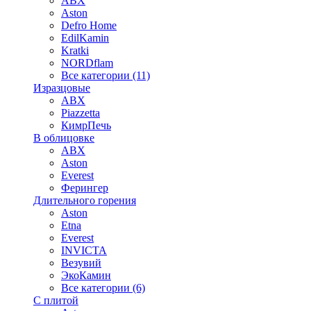
ABX
Aston
Defro Home
EdilKamin
Kratki
NORDflam
Все категории (11)
Изразцовые
ABX
Piazzetta
КимрПечь
В облицовке
ABX
Aston
Everest
Ферингер
Длительного горения
Aston
Etna
Everest
INVICTA
Везувий
ЭкоКамин
Все категории (6)
С плитой