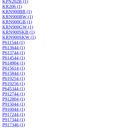
KPN202B
(1)
KR206
(1)
KRN900BB
(1)
KRN900BW
(1)
KRN900GB
(1)
KRN900GW
(1)
KRN900SKB
(1)
KRN900SKW
(1)
P611544
(1)
P613644
(1)
P613744
(1)
P614544
(1)
P614904
(1)
P615614
(1)
P615844
(1)
P619254
(1)
P619256
(1)
P645344
(1)
P912744
(1)
P912804
(1)
P915044
(1)
P916044
(1)
P917244
(1)
P917344
(1)
P917346
(1)