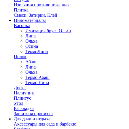
Изоляция противопожарная
Плитка
Смеси, Затирки, Клей
Пиломатериалы
Вагонка
Имитация бруса Ольха
Липа
Ольха
Осина
ТермоЛипа
Полок
Абаш
Липа
Ольха
Термо Абаш
Термо Липа
Доска
Наличник
Плинтус
Угол
Раскладка
Защитная пропитка
Для дачи и отдыха
Аксессуары для сада и барбекю