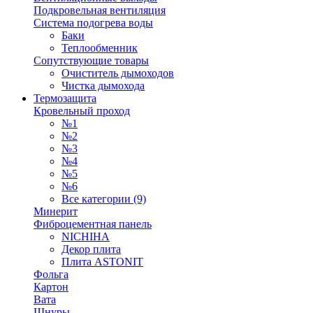
Подкровельная вентиляция
Система подогрева воды
Баки
Теплообменник
Сопутствующие товары
Очиститель дымоходов
Чистка дымохода
Термозащита
Кровельный проход
№1
№2
№3
№4
№5
№6
Все категории (9)
Минерит
Фиброцементная панель
NICHIHA
Декор плита
Плита ASTONIT
Фольга
Картон
Вата
Шнуры