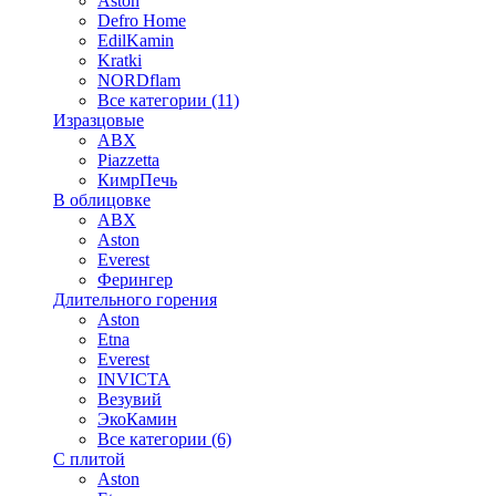
Aston
Defro Home
EdilKamin
Kratki
NORDflam
Все категории (11)
Изразцовые
ABX
Piazzetta
КимрПечь
В облицовке
ABX
Aston
Everest
Ферингер
Длительного горения
Aston
Etna
Everest
INVICTA
Везувий
ЭкоКамин
Все категории (6)
С плитой
Aston