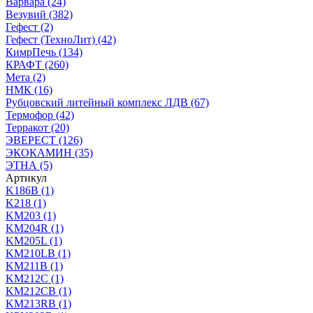
Варвара
(24)
Везувий
(382)
Гефест
(2)
Гефест (ТехноЛит)
(42)
КимрПечь
(134)
КРАФТ
(260)
Мета
(2)
НМК
(16)
Рубцовский литейный комплекс ЛДВ
(67)
Термофор
(42)
Терракот
(20)
ЭВЕРЕСТ
(126)
ЭКОКАМИН
(35)
ЭТНА
(5)
Артикул
K186B
(1)
K218
(1)
KM203
(1)
KM204R
(1)
KM205L
(1)
KM210LB
(1)
KM211B
(1)
KM212C
(1)
KM212CB
(1)
KM213RB
(1)