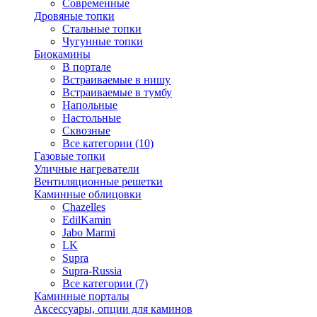
Современные
Дровяные топки
Стальные топки
Чугунные топки
Биокамины
В портале
Встраиваемые в нишу
Встраиваемые в тумбу
Напольные
Настольные
Сквозные
Все категории (10)
Газовые топки
Уличные нагреватели
Вентиляционные решетки
Каминные облицовки
Chazelles
EdilKamin
Jabo Marmi
LK
Supra
Supra-Russia
Все категории (7)
Каминные порталы
Аксессуары, опции для каминов