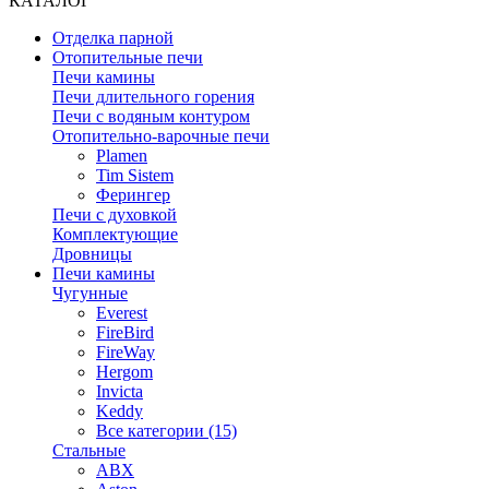
КАТАЛОГ
Отделка парной
Отопительные печи
Печи камины
Печи длительного горения
Печи с водяным контуром
Отопительно-варочные печи
Plamen
Tim Sistem
Ферингер
Печи с духовкой
Комплектующие
Дровницы
Печи камины
Чугунные
Everest
FireBird
FireWay
Hergom
Invicta
Keddy
Все категории (15)
Стальные
ABX