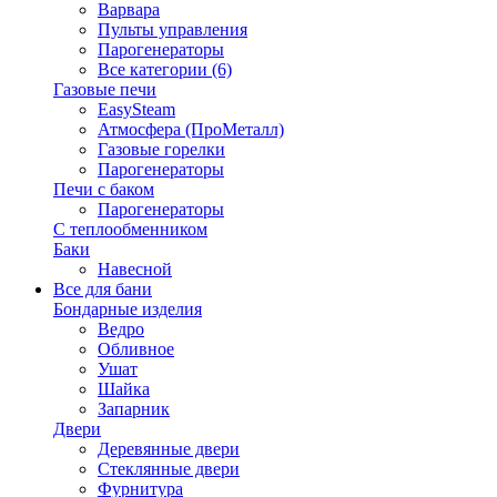
Варвара
Пульты управления
Парогенераторы
Все категории (6)
Газовые печи
EasySteam
Атмосфера (ПроМеталл)
Газовые горелки
Парогенераторы
Печи с баком
Парогенераторы
С теплообменником
Баки
Навесной
Все для бани
Бондарные изделия
Ведро
Обливное
Ушат
Шайка
Запарник
Двери
Деревянные двери
Стеклянные двери
Фурнитура