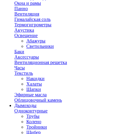
Окна и рамы
Панно
Вентиляция
Гималайская соль
Термогигрометры
Акустика
Освещение
Абажуры
Светильники
Баки
Аксессуары
Вентиляционная решетка
Часы
Текстиль
Накидки
Халаты
Шапки
Эфирные масла
Облицовочный камень
Дымоходы
Одноконтурные
Трубы
Колено
Тройники
Шибер