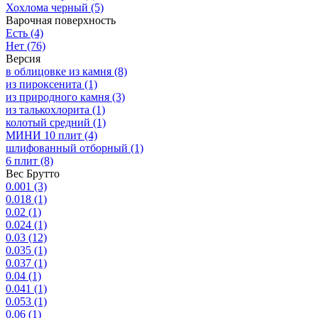
Хохлома черный
(5)
Варочная поверхность
Есть
(4)
Нет
(76)
Версия
в облицовке из камня
(8)
из пироксенита
(1)
из природного камня
(3)
из талькохлорита
(1)
колотый средний
(1)
МИНИ 10 плит
(4)
шлифованный отборный
(1)
6 плит
(8)
Вес Брутто
0.001
(3)
0.018
(1)
0.02
(1)
0.024
(1)
0.03
(12)
0.035
(1)
0.037
(1)
0.04
(1)
0.041
(1)
0.053
(1)
0.06
(1)