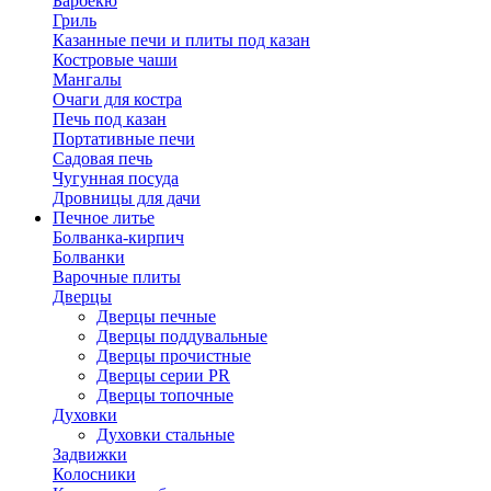
Барбекю
Гриль
Казанные печи и плиты под казан
Костровые чаши
Мангалы
Очаги для костра
Печь под казан
Портативные печи
Садовая печь
Чугунная посуда
Дровницы для дачи
Печное литье
Болванка-кирпич
Болванки
Варочные плиты
Дверцы
Дверцы печные
Дверцы поддувальные
Дверцы прочистные
Дверцы серии PR
Дверцы топочные
Духовки
Духовки стальные
Задвижки
Колосники