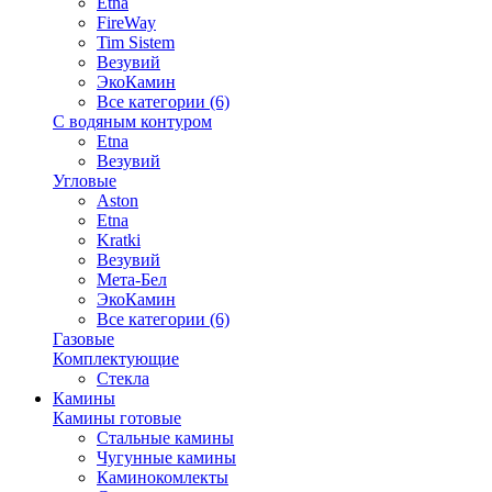
Etna
FireWay
Tim Sistem
Везувий
ЭкоКамин
Все категории (6)
С водяным контуром
Etna
Везувий
Угловые
Aston
Etna
Kratki
Везувий
Мета-Бел
ЭкоКамин
Все категории (6)
Газовые
Комплектующие
Стекла
Камины
Камины готовые
Стальные камины
Чугунные камины
Каминокомлекты