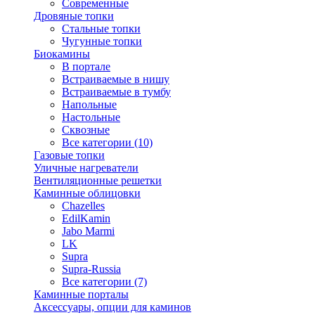
Современные
Дровяные топки
Стальные топки
Чугунные топки
Биокамины
В портале
Встраиваемые в нишу
Встраиваемые в тумбу
Напольные
Настольные
Сквозные
Все категории (10)
Газовые топки
Уличные нагреватели
Вентиляционные решетки
Каминные облицовки
Chazelles
EdilKamin
Jabo Marmi
LK
Supra
Supra-Russia
Все категории (7)
Каминные порталы
Аксессуары, опции для каминов