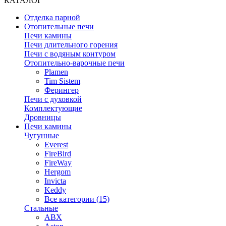
КАТАЛОГ
Отделка парной
Отопительные печи
Печи камины
Печи длительного горения
Печи с водяным контуром
Отопительно-варочные печи
Plamen
Tim Sistem
Ферингер
Печи с духовкой
Комплектующие
Дровницы
Печи камины
Чугунные
Everest
FireBird
FireWay
Hergom
Invicta
Keddy
Все категории (15)
Стальные
ABX