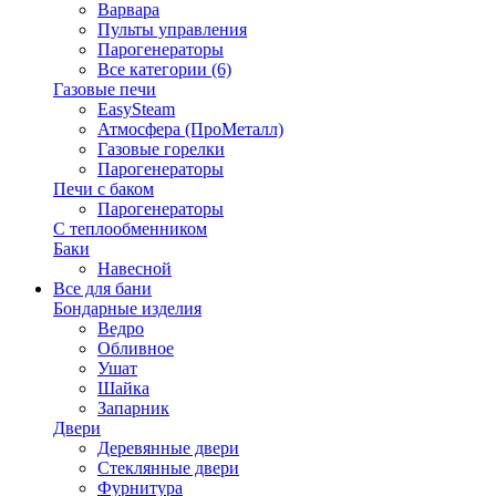
Варвара
Пульты управления
Парогенераторы
Все категории (6)
Газовые печи
EasySteam
Атмосфера (ПроМеталл)
Газовые горелки
Парогенераторы
Печи с баком
Парогенераторы
С теплообменником
Баки
Навесной
Все для бани
Бондарные изделия
Ведро
Обливное
Ушат
Шайка
Запарник
Двери
Деревянные двери
Стеклянные двери
Фурнитура