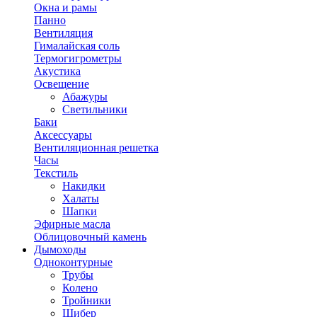
Окна и рамы
Панно
Вентиляция
Гималайская соль
Термогигрометры
Акустика
Освещение
Абажуры
Светильники
Баки
Аксессуары
Вентиляционная решетка
Часы
Текстиль
Накидки
Халаты
Шапки
Эфирные масла
Облицовочный камень
Дымоходы
Одноконтурные
Трубы
Колено
Тройники
Шибер