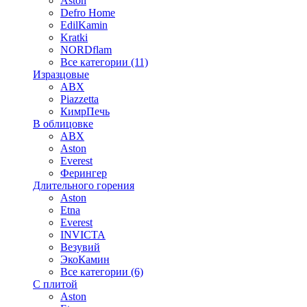
Aston
Defro Home
EdilKamin
Kratki
NORDflam
Все категории (11)
Изразцовые
ABX
Piazzetta
КимрПечь
В облицовке
ABX
Aston
Everest
Ферингер
Длительного горения
Aston
Etna
Everest
INVICTA
Везувий
ЭкоКамин
Все категории (6)
С плитой
Aston