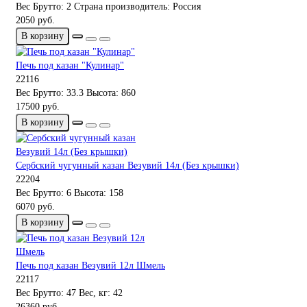
Вес Брутто:
2
Страна производитель:
Россия
2050 руб.
В корзину
Печь под казан "Кулинар"
22116
Вес Брутто:
33.3
Высота:
860
17500 руб.
В корзину
Сербский чугунный казан Везувий 14л (Без крышки)
22204
Вес Брутто:
6
Высота:
158
6070 руб.
В корзину
Печь под казан Везувий 12л Шмель
22117
Вес Брутто:
47
Вес, кг:
42
26360 руб.