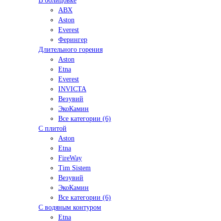
В облицовке
ABX
Aston
Everest
Ферингер
Длительного горения
Aston
Etna
Everest
INVICTA
Везувий
ЭкоКамин
Все категории (6)
С плитой
Aston
Etna
FireWay
Tim Sistem
Везувий
ЭкоКамин
Все категории (6)
С водяным контуром
Etna