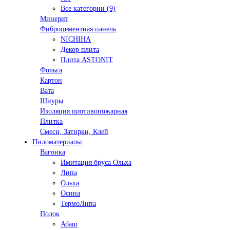
Все категории (9)
Минерит
Фиброцементная панель
NICHIHA
Декор плита
Плита ASTONIT
Фольга
Картон
Вата
Шнуры
Изоляция противопожарная
Плитка
Смеси, Затирки, Клей
Пиломатериалы
Вагонка
Имитация бруса Ольха
Липа
Ольха
Осина
ТермоЛипа
Полок
Абаш