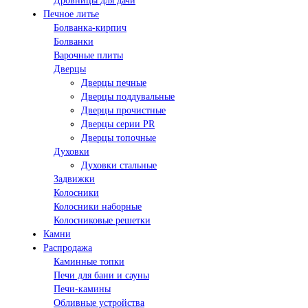
Дровницы для дачи
Печное литье
Болванка-кирпич
Болванки
Варочные плиты
Дверцы
Дверцы печные
Дверцы поддувальные
Дверцы прочистные
Дверцы серии PR
Дверцы топочные
Духовки
Духовки стальные
Задвижки
Колосники
Колосники наборные
Колосниковые решетки
Камни
Распродажа
Каминные топки
Печи для бани и сауны
Печи-камины
Обливные устройства