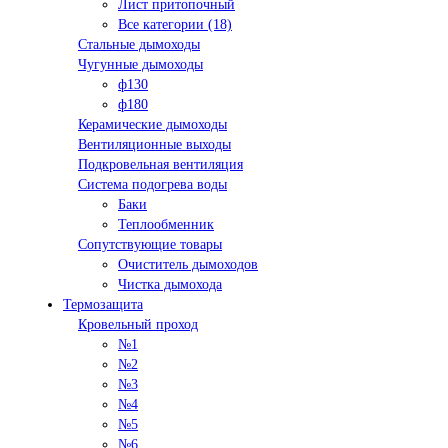
Лист притопочный
Все категории (18)
Стальные дымоходы
Чугунные дымоходы
ф130
ф180
Керамические дымоходы
Вентиляционные выходы
Подкровельная вентиляция
Система подогрева воды
Баки
Теплообменник
Сопутствующие товары
Очиститель дымоходов
Чистка дымохода
Термозащита
Кровельный проход
№1
№2
№3
№4
№5
№6