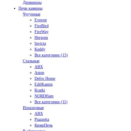
Дровницы
Печи камины
Чугунные
Everest
FireBird
FireWay
Hergom
Invicta
Keddy
Все категории (15)
Стальные
ABX
Aston
Defro Home
EdilKamin
Kratki
NORDflam
Все категории (11)
Изразцовые
ABX
Piazzetta
КимрПечь