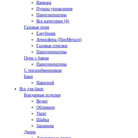
Варвара
Пульты управления
Парогенераторы
Все категории (6)
Газовые печи
EasySteam
Атмосфера (ПроМеталл)
Газовые горелки
Парогенераторы
Печи с баком
Парогенераторы
С теплообменником
Баки
Навесной
Все для бани
Бондарные изделия
Ведро
Обливное
Ушат
Шайка
Запарник
Двери